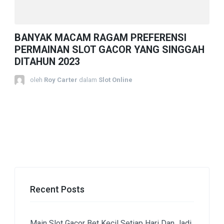
BANYAK MACAM RAGAM PREFERENSI
PERMAINAN SLOT GACOR YANG SINGGAH
DITAHUN 2023
oleh
Roy Carter
dalam
Slot Online
Recent Posts
Main Slot Gacor Bet Kecil Setiap Hari Dan Jadi