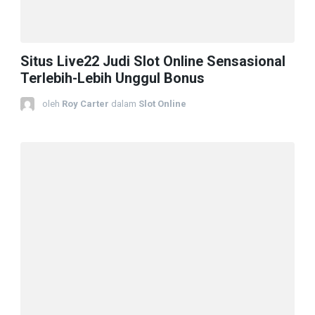
Situs Live22 Judi Slot Online Sensasional
Terlebih-Lebih Unggul Bonus
oleh
Roy Carter
dalam
Slot Online