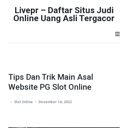
Lompat
Livepr – Daftar Situs Judi
ke
Online Uang Asli Tergacor
konten
(Tekan
Enter)
Tips Dan Trik Main Asal
Website PG Slot Online
Slot Online
Desember 14, 2022