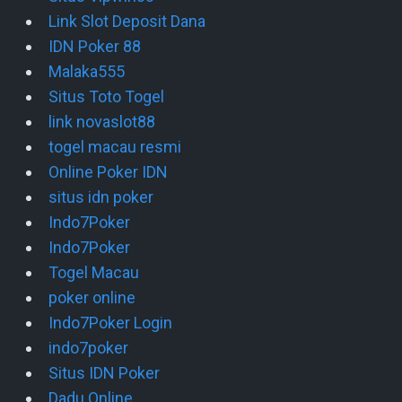
Link Slot Deposit Dana
IDN Poker 88
Malaka555
Situs Toto Togel
link novaslot88
togel macau resmi
Online Poker IDN
situs idn poker
Indo7Poker
Indo7Poker
Togel Macau
poker online
Indo7Poker Login
indo7poker
Situs IDN Poker
Dadu Online