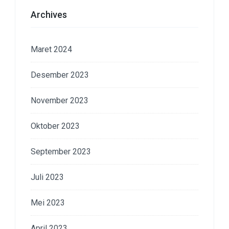
Archives
Maret 2024
Desember 2023
November 2023
Oktober 2023
September 2023
Juli 2023
Mei 2023
April 2023