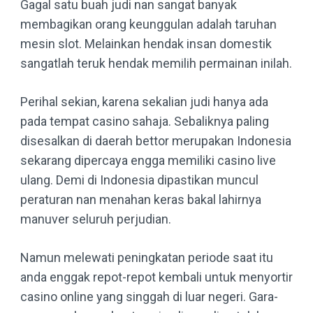
Gagal satu buah judi nan sangat banyak
membagikan orang keunggulan adalah taruhan
mesin slot. Melainkan hendak insan domestik
sangatlah teruk hendak memilih permainan inilah.
Perihal sekian, karena sekalian judi hanya ada
pada tempat casino sahaja. Sebaliknya paling
disesalkan di daerah bettor merupakan Indonesia
sekarang dipercaya engga memiliki casino live
ulang. Demi di Indonesia dipastikan muncul
peraturan nan menahan keras bakal lahirnya
manuver seluruh perjudian.
Namun melewati peningkatan periode saat itu
anda enggak repot-repot kembali untuk menyortir
casino online yang singgah di luar negeri. Gara-