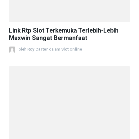
Link Rtp Slot Terkemuka Terlebih-Lebih
Maxwin Sangat Bermanfaat
oleh
Roy Carter
dalam
Slot Online