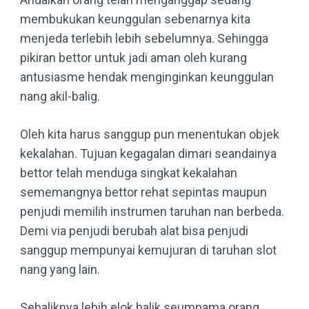
membukukan keunggulan sebenarnya kita
menjeda terlebih lebih sebelumnya. Sehingga
pikiran bettor untuk jadi aman oleh kurang
antusiasme hendak menginginkan keunggulan
nang akil-balig.
Oleh kita harus sanggup pun menentukan objek
kekalahan. Tujuan kegagalan dimari seandainya
bettor telah menduga singkat kekalahan
sememangnya bettor rehat sepintas maupun
penjudi memilih instrumen taruhan nan berbeda.
Demi via penjudi berubah alat bisa penjudi
sanggup mempunyai kemujuran di taruhan slot
nang yang lain.
Sebaliknya lebih elok balik seumpama orang