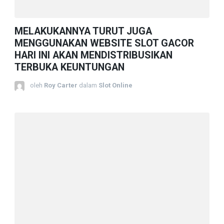
MELAKUKANNYA TURUT JUGA
MENGGUNAKAN WEBSITE SLOT GACOR
HARI INI AKAN MENDISTRIBUSIKAN
TERBUKA KEUNTUNGAN
oleh
Roy Carter
dalam
Slot Online