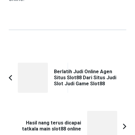
Navigasi
Berlatih Judi Online Agen
Artikel
Situs Slot88 Dari Situs Judi
Artikel
Slot Judi Game Slot88
Sebelumnya:
Hasil nang terus dicapai
tatkala main slot88 online