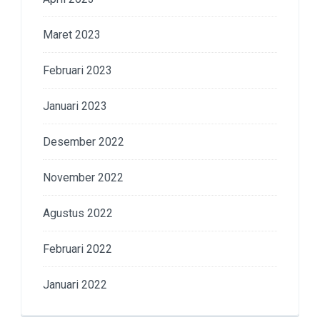
Maret 2023
Februari 2023
Januari 2023
Desember 2022
November 2022
Agustus 2022
Februari 2022
Januari 2022