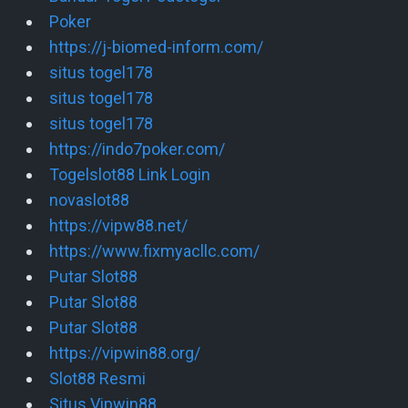
Poker
https://j-biomed-inform.com/
situs togel178
situs togel178
situs togel178
https://indo7poker.com/
Togelslot88 Link Login
novaslot88
https://vipw88.net/
https://www.fixmyacllc.com/
Putar Slot88
Putar Slot88
Putar Slot88
https://vipwin88.org/
Slot88 Resmi
Situs Vipwin88