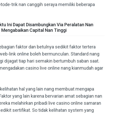
tode-trik nan canggih seraya memiliki beberapa
aktu Ini Dapat Disambungkan Via Peralatan Nan
 Mengabaikan Capital Nan Tinggi
ebagian faktor dan betulnya sedikit faktor tertera
web-link online boleh bermunculan. Standard nang
i dijagat tiap hari semakin bertumbuh saban saat.
 mengadakan casino live online nang kianmudah agar
i kelihatan hal yang lain nang membuat mengapa
. Faktor yang lain karena bervarian amat sebagian nan
ka melahirkan pribadi live casino online samaran
edikit sertifikat. So tidak kelihatan system yang