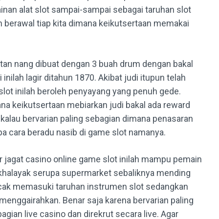
nan alat slot sampai-sampai sebagai taruhan slot
h berawal tiap kita dimana keikutsertaan memakai
atan nang dibuat dengan 3 buah drum dengan bakal
inilah lagir ditahun 1870. Akibat judi itupun telah
lot inilah beroleh penyayang yang penuh gede.
a keikutsertaan mebiarkan judi bakal ada reward
kalau bervarian paling sebagian dimana penasaran
pa cara beradu nasib di game slot namanya.
sar jagat casino online game slot inilah mampu pemain
khalayak serupa supermarket sebaliknya mending
ak memasuki taruhan instrumen slot sedangkan
nggairahkan. Benar saja karena bervarian paling
agian live casino dan direkrut secara live. Agar