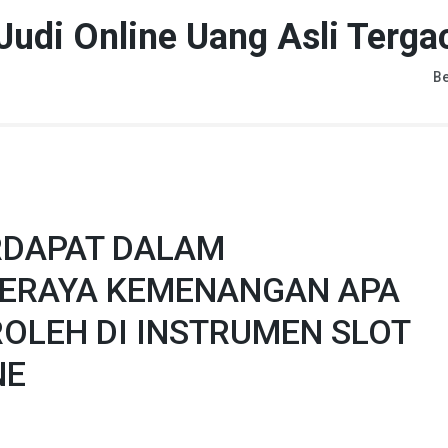
 Judi Online Uang Asli Terga
B
RDAPAT DALAM
SERAYA KEMENANGAN APA
ROLEH DI INSTRUMEN SLOT
NE