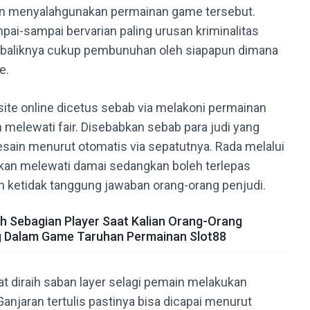
an menyalahgunakan permainan game tersebut.
ai-sampai bervarian paling urusan kriminalitas
sebaliknya cukup pembunuhan oleh siapapun dimana
e.
ite online dicetus sebab via melakoni permainan
melewati fair. Disebabkan sebab para judi yang
 desain menurut otomatis via sepatutnya. Rada melalui
nkan melewati damai sedangkan boleh terlepas
 ketidak tanggung jawaban orang-orang penjudi.
h Sebagian Player Saat Kalian Orang-Orang
g Dalam Game Taruhan Permainan Slot88
t diraih saban layer selagi pemain melakukan
anjaran tertulis pastinya bisa dicapai menurut