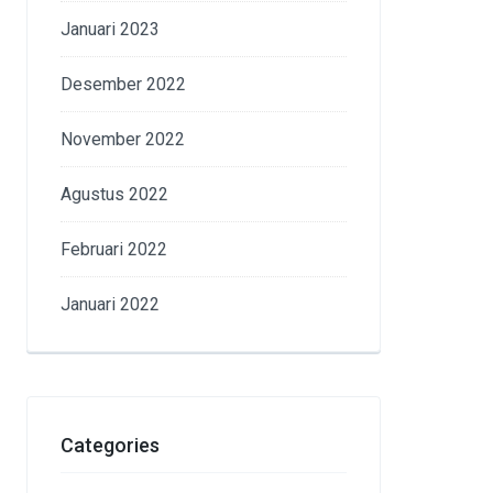
Januari 2023
Desember 2022
November 2022
Agustus 2022
Februari 2022
Januari 2022
Categories