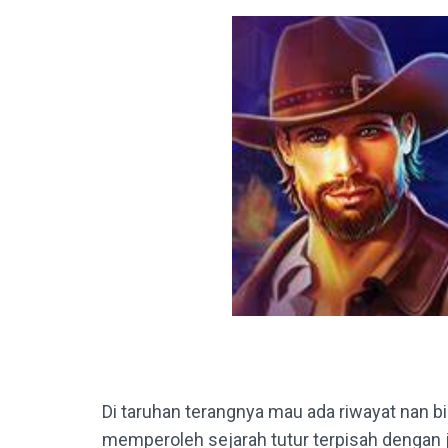
Di taruhan terangnya mau ada riwayat nan bi
memperoleh sejarah tutur terpisah dengan 